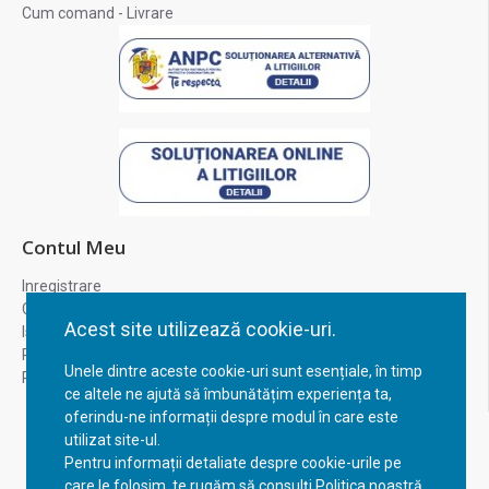
Cum comand - Livrare
Contul Meu
Inregistrare
Contul meu
Acest site utilizează cookie-uri.
Istoric comenzi
Recuperare parola
Unele dintre aceste cookie-uri sunt esențiale, în timp
Returnare produs
ce altele ne ajută să îmbunătățim experiența ta,
oferindu-ne informații despre modul în care este
utilizat site-ul.
Pentru informații detaliate despre cookie-urile pe
care le folosim, te rugăm să consulți Politica noastră