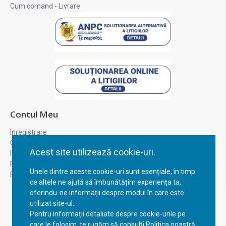
Cum comand - Livrare
Contul Meu
Inregistrare
Contul meu
Acest site utilizează cookie-uri.
Istoric comenzi
Recuperare parola
Unele dintre aceste cookie-uri sunt esențiale, în timp
Returnare produs
ce altele ne ajută să îmbunătățim experiența ta,
oferindu-ne informații despre modul în care este
utilizat site-ul.
Pentru informații detaliate despre cookie-urile pe
care le folosim, te rugăm să consulți Politica noastră