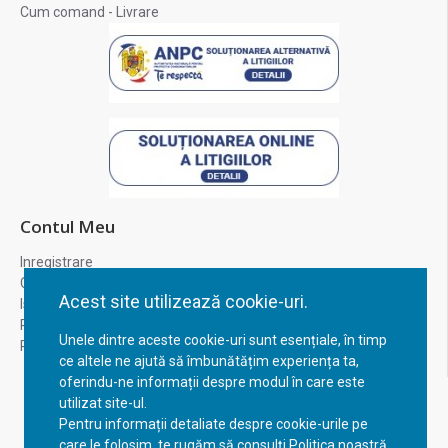
Cum comand - Livrare
Contul Meu
Inregistrare
Contul meu
Acest site utilizează cookie-uri.
Istoric comenzi
Recuperare parola
Unele dintre aceste cookie-uri sunt esențiale, în timp
Returnare produs
ce altele ne ajută să îmbunătățim experiența ta,
oferindu-ne informații despre modul în care este
utilizat site-ul.
Pentru informații detaliate despre cookie-urile pe
care le folosim, te rugăm să consulți Politica noastră