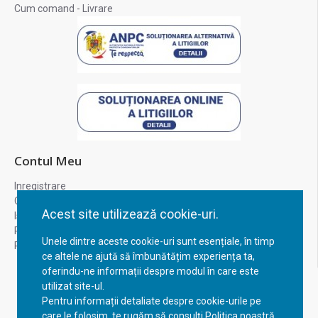
Cum comand - Livrare
Contul Meu
Inregistrare
Contul meu
Acest site utilizează cookie-uri.
Istoric comenzi
Recuperare parola
Unele dintre aceste cookie-uri sunt esențiale, în timp
Returnare produs
ce altele ne ajută să îmbunătățim experiența ta,
oferindu-ne informații despre modul în care este
utilizat site-ul.
Pentru informații detaliate despre cookie-urile pe
care le folosim, te rugăm să consulți Politica noastră