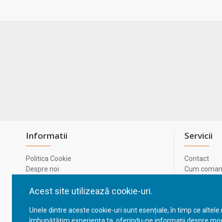
Informatii
Servicii
Politica Cookie
Contact
Despre noi
Cum comand
Termeni si conditii
Metode de p
Confidentialitate
Harta site-u
Acest site utilizează cookie-uri.
Prelucrarea datelor cu caracter personal
ODR
Unele dintre aceste cookie-uri sunt esențiale, în timp ce altele
GDPR - Datele tale
ANPC
îmbunătățim experiența ta, oferindu-ne informații despre mod
ANPC - SAL