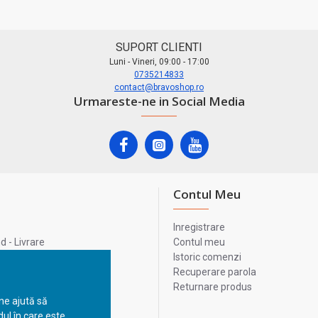
SUPORT CLIENTI
Luni - Vineri, 09:00 - 17:00
0735214833
contact@bravoshop.ro
Urmareste-ne in Social Media
Contul Meu
Inregistrare
 - Livrare
Contul meu
lata
Istoric comenzi
lui
Recuperare parola
Returnare produs
 ne ajută să
ul în care este