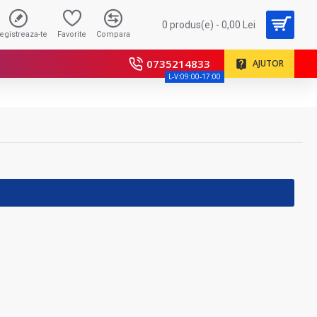
0 produs(e) - 0,00 Lei
registreaza-te
Favorite
Compara
0735214833
AJUTOR
L-V:09:00-17:00