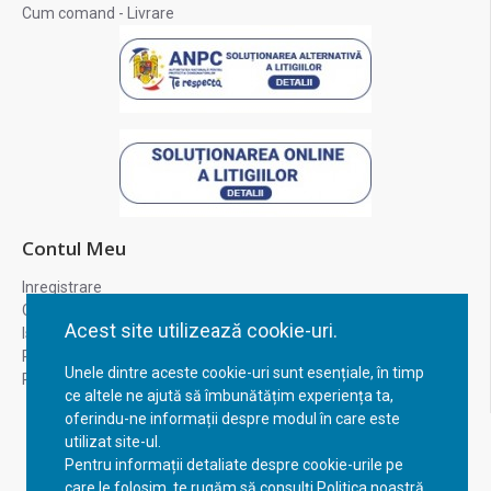
Cum comand - Livrare
Contul Meu
Inregistrare
Contul meu
Acest site utilizează cookie-uri.
Istoric comenzi
Recuperare parola
Unele dintre aceste cookie-uri sunt esențiale, în timp
Returnare produs
ce altele ne ajută să îmbunătățim experiența ta,
oferindu-ne informații despre modul în care este
utilizat site-ul.
Pentru informații detaliate despre cookie-urile pe
care le folosim, te rugăm să consulți Politica noastră