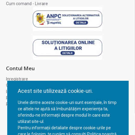
Cum comand - Livrare
Contul Meu
Inregistrare
Contul meu
Acest site utilizează cookie-uri.
Istoric comenzi
Recuperare parola
Unele dintre aceste cookie-uri sunt esențiale, în timp
Returnare produs
ce altele ne ajută să îmbunătățim experiența ta,
oferindu-ne informații despre modul în care este
utilizat site-ul.
Pentru informații detaliate despre cookie-urile pe
care le folosim, te rugăm să consulți Politica noastră