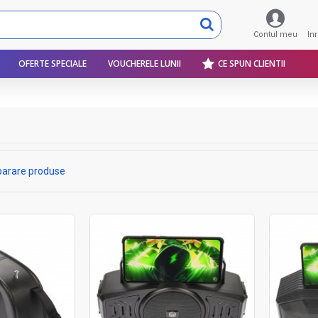
Contul meu
In
OFERTE SPECIALE
VOUCHERELE LUNII
CE SPUN CLIENTII
arare produse