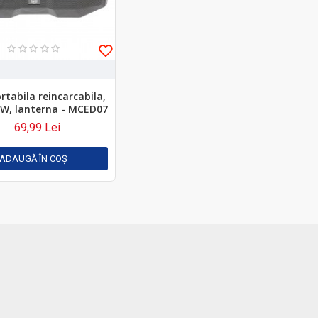
rtabila reincarcabila,
5 W, lanterna - MCED07
69,99 Lei
ADAUGĂ ÎN COŞ