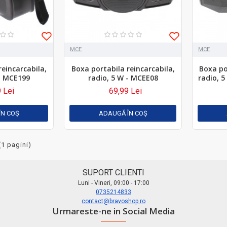
MCE
MCE
reincarcabila,
Boxa portabila reincarcabila,
Boxa po
 - MCE199
radio, 5 W - MCEE08
radio, 
 Lei
69,99 Lei
ÎN COŞ
ADAUGĂ ÎN COŞ
(1 pagini)
SUPORT CLIENTI
Luni - Vineri, 09:00 - 17:00
0735214833
contact@bravoshop.ro
Urmareste-ne in Social Media