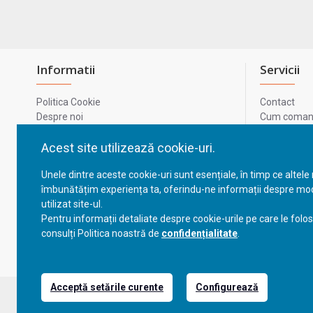
Informatii
Servicii
Politica Cookie
Contact
Despre noi
Cum comand
Termeni si conditii
Metode de p
Confidentialitate
Harta site-u
Acest site utilizează cookie-uri.
Prelucrarea datelor cu caracter personal
ODR
Unele dintre aceste cookie-uri sunt esențiale, în timp ce altele
GDPR - Datele tale
ANPC
îmbunătățim experiența ta, oferindu-ne informații despre mod
ANPC - SAL
utilizat site-ul.
Cum comand
Pentru informații detaliate despre cookie-urile pe care le folo
Cum comand
consulți Politica noastră de
confidențialitate
.
Acceptă setările curente
Configurează
Copyright © 2023, BravoShop, toate drepturile rezervate!