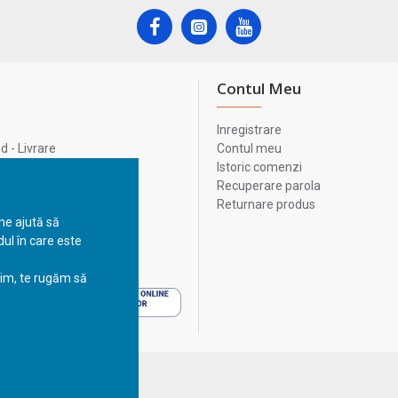
Contul Meu
Inregistrare
 - Livrare
Contul meu
lata
Istoric comenzi
lui
Recuperare parola
Returnare produs
 ne ajută să
ul în care este
 - Livrare
sim, te rugăm să
 - Livrare