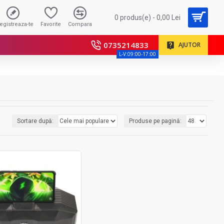
0 produs(e) - 0,00 Lei
registreaza-te
Favorite
Compara
0735214833
AJUTOR
L-V:09:00-17:00
Sortare după:
Produse pe pagină: