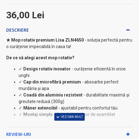
36,00 Lei
DESCRIERE
★ Mop rotativ premium Lisa ZLN4650
- soluția perfectă pentru
o curățenie impecabilă în casa ta!
De ce să alegi acest mop rotativ?
✓
Design rotativ inovator
- curățenie eficientă în orice
unghi
✓
Cap din microfibră premium
- absoarbe perfect
murdăria și apa
✓
Coadă din aluminiu rezistent
- durabilitate maximă și
greutate redusă (300g)
✓
Mâner extensibil
- ajustabil pentru confortul tău
✓
Montaj simplu
- doar 4 piese ușor de asamblat
Specificații tehnice:
REVIEW-URI
• Lungime: 117 cm