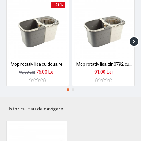
-21 %
Mop rotativ lisa cu doua recipiente separabile, maner ajustabil, gri rzln0792
Mop rotativ lisa zln0792 cu galeata dubla separabila si maner ajustabil - sistem complet de curatenie
76,00 Lei
91,00 Lei
96,00 Lei
Istoricul tau de navigare