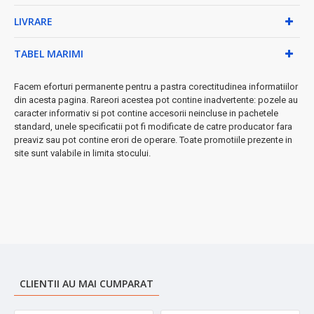
• Lățime cap: 36 cm
LIVRARE
• Diametru: 16.5 cm
• Material: Aluminiu premium cu microfibră
• Culoare: Inox elegant
TABEL MARIMI
⚡ Avantaje exclusive:
Facem eforturi permanente pentru a pastra corectitudinea informatiilor
→ Nu necesită găleată separată
din acesta pagina. Rareori acestea pot contine inadvertente: pozele au
→ Perfect pentru interior
caracter informativ si pot contine accesorii neincluse in pachetele
standard, unele specificatii pot fi modificate de catre producator fara
→ Ușor și manevrabil
preaviz sau pot contine erori de operare. Toate promotiile prezente in
→ Curățenie rapidă și eficientă
site sunt valabile in limita stocului.
➤
Comandă acum
și transformă curățenia casei într-o activitate
plăcută și eficientă!
CLIENTII AU MAI CUMPARAT