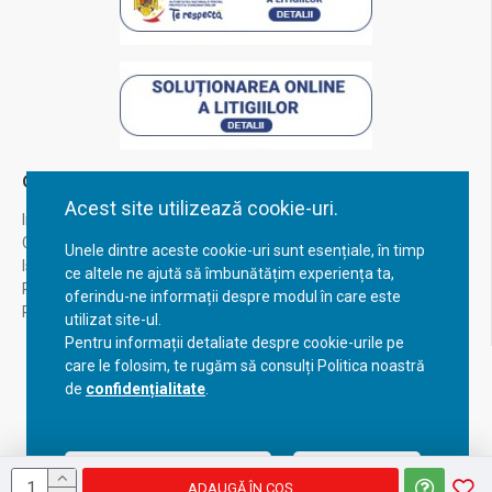
Contul Meu
Acest site utilizează cookie-uri.
Inregistrare
Contul meu
Unele dintre aceste cookie-uri sunt esențiale, în timp
Istoric comenzi
ce altele ne ajută să îmbunătățim experiența ta,
Recuperare parola
oferindu-ne informații despre modul în care este
Returnare produs
utilizat site-ul.
Pentru informații detaliate despre cookie-urile pe
care le folosim, te rugăm să consulți Politica noastră
de
confidențialitate
.
Acceptă setările curente
Configurează
ADAUGĂ ÎN COŞ