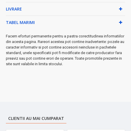
Caracteristici tehnice premium:
LIVRARE
• Dimensiuni compacte: 21 x 19.8 x 13 cm
• Greutate solidă: 2.7 kg pentru stabilitate maximă
TABEL MARIMI
• Design ergonomic cu maner confortabil
• Include manual de utilizare detaliat
Facem eforturi permanente pentru a pastra corectitudinea informatiilor
din acesta pagina. Rareori acestea pot contine inadvertente: pozele au
⚡ Utilizare simplă în 3 pași:
Introduci aluatul între lame, rotești
caracter informativ si pot contine accesorii neincluse in pachetele
manerul și obții paste perfecte! Ideal pentru prepararea rapidă a
standard, unele specificatii pot fi modificate de catre producator fara
taițeilor de casă sănătoși și gustoși.
preaviz sau pot contine erori de operare. Toate promotiile prezente in
site sunt valabile in limita stocului.
➤
Investiția perfectă
pentru pasionații de gastronomie și
familiile care apreciază mâncarea sănătoasă preparată acasă.
CLIENTII AU MAI CUMPARAT