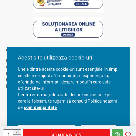
Contul Meu
Acest site utilizează cookie-uri.
Inregistrare
Contul meu
Unele dintre aceste cookie-uri sunt esențiale, în timp
Istoric comenzi
ce altele ne ajută să îmbunătățim experiența ta,
Recuperare parola
oferindu-ne informații despre modul în care este
Returnare produs
utilizat site-ul.
Pentru informații detaliate despre cookie-urile pe
care le folosim, te rugăm să consulți Politica noastră
de
confidențialitate
.
Acceptă setările curente
Configurează
ADAUGĂ ÎN COŞ