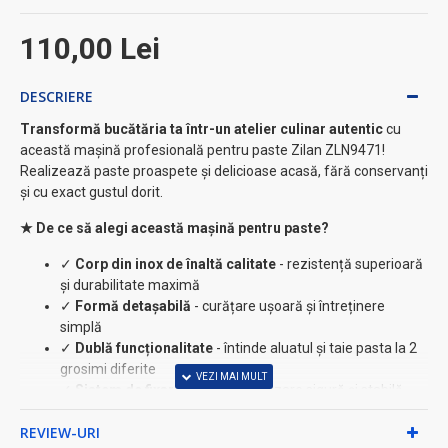
110,00 Lei
DESCRIERE
Transformă bucătăria ta într-un atelier culinar autentic
cu
această mașină profesională pentru paste Zilan ZLN9471!
Realizează paste proaspete și delicioase acasă, fără conservanți
și cu exact gustul dorit.
★ De ce să alegi această mașină pentru paste?
✓
Corp din inox de înaltă calitate
- rezistență superioară
și durabilitate maximă
✓
Formă detașabilă
- curățare ușoară și întreținere
simplă
✓
Dublă funcționalitate
- întinde aluatul și taie pasta la 2
grosimi diferite
✓
Sistem de fixare pe masă
- utilizare sigură și stabilă
✓
Lățime optimă de 150mm
- pentru foi de aluat
REVIEW-URI
perfecte