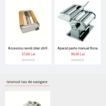
Accesoriu ravioli zilan zln9488 - set complet cu role lemn pentru aparate paste
Aparat paste manual floria zln-1129 - 9 trepte grosime, otel inoxidabil, cu clema de fixare
57,00 Lei
90,00 Lei
Istoricul tau de navigare