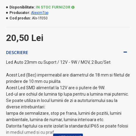
Disponibilitate:
IN STOC FURNIZOR
Producator:
AleximTop
Cod produs:
Alx-1f050
20,50 Lei
DESCRIERE
Led Auto 23mm cu Suport / 12V - 9W / MOV, 2 Buc/Set
Acest Led (Bec) impermeabil are diametrul de 18 mm si filetul de
prindere de 10 mm cu piulita.
Acest Led SMD alimentat la 12V are o putere de 9W.
Led-ul are ochiul de lumina tip lupa pentru a lumina mai puternic.
Se poate utiliza in locul luminii de zi a autoturismului sau la
diverse intrebuintari:
lampa de semnalizare, stop pe frana, lumini de pozitii, lumini
ambientale, lumina de numar, lumina interioara etc.
Datorita faptului ca este izolat la standardul IP65 se poate folosi
in mediul umed si cu praf.