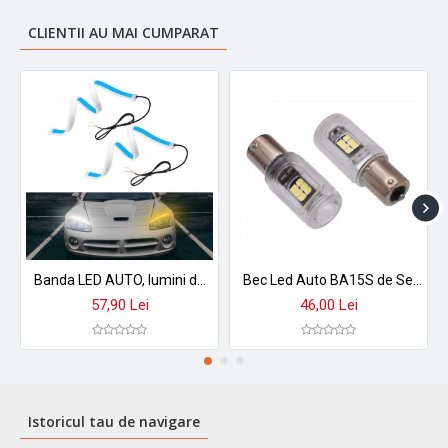
CLIENTII AU MAI CUMPARAT
Banda LED AUTO, lumini de zi puternice si economice, 30, 45, 60cm, cu semnalizare dinamica / secventiala, Avarie, Marsarier, 12V
Bec Led Auto BA15S de Semnal 2 buc/set
57,90 Lei
46,00 Lei
Istoricul tau de navigare