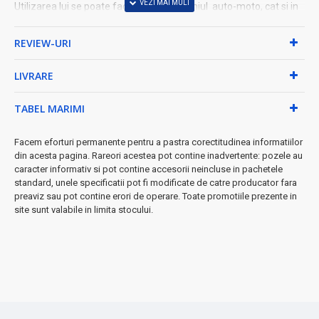
Utilizarea lui se poate face atat in domeniul auto-moto, cat si in
aplicatii de tip:
barci, barcute pentru pescuit sau panouri de publicitate.
REVIEW-URI
Culori disponibile: Mov
Detalii tehnice:
LIVRARE
Tensiune de alimentare: 12V
Putere de lumina: 9W
TABEL MARIMI
Diametru Ochi: 18 mm
Diametru bulb: 23 mm
Diametru Filet: 10 mm
Facem eforturi permanente pentru a pastra corectitudinea informatiilor
Lungime Capilar: 20 mm
din acesta pagina. Rareori acestea pot contine inadvertente: pozele au
caracter informativ si pot contine accesorii neincluse in pachetele
Lungime cablu: 500 mm (50 cm)
standard, unele specificatii pot fi modificate de catre producator fara
Culoare de lumina: Mov
preaviz sau pot contine erori de operare. Toate promotiile prezente in
Conținut pachet:
site sunt valabile in limita stocului.
1 x Led Auto 23mm cu Suport/12V-9W, 2 Buc/Set.