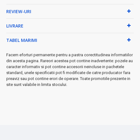
Acumulatorul reincarcabil ofera o autonomie de iluminare de pana la 2
REVIEW-URI
ore.
LIVRARE
Ideala pentru incaperile mici!
Caracteristici:
TABEL MARIMI
2 moduri de incarcare: USB, solar
Facem eforturi permanente pentru a pastra corectitudinea informatiilor
Buton de plastic ON-OFF;
din acesta pagina. Rareori acestea pot contine inadvertente: pozele au
caracter informativ si pot contine accesorii neincluse in pachetele
Dimensiuni: 130x15 mm
standard, unele specificatii pot fi modificate de catre producator fara
preaviz sau pot contine erori de operare. Toate promotiile prezente in
site sunt valabile in limita stocului.