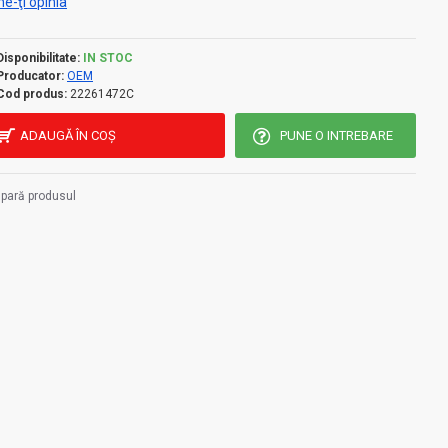
e-ţi opinia
Disponibilitate:
IN STOC
Producator:
OEM
Cod produs:
22261472C
ADAUGĂ ÎN COŞ
PUNE O INTREBARE
pară produsul