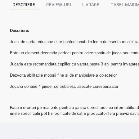
DESCRIERE
REVIEW-URI
LIVRARE
TABEL MARIM
Descriere:
Jocul de sortat educativ este confectionat din lemn de esenta moale ia
Este un element decorativ perfect pentru orice spatiu de joaca sau cam
Jucaria este recomandata copiilor cu varsta peste 3 ani pentru invatarea f
Dezvolta abilitatile motorii fine si de manipulare a obiectelor
Jucaria contine 4 piese, ce trebuiesc asezate corespunzator
Facem eforturi permanente pentru a pastra corectitudinea informatiilor d
unele specificatii pot fi modificate de catre producator fara preaviz sau p