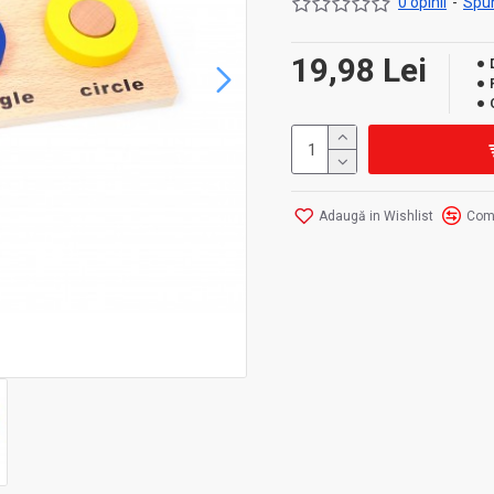
0 opinii
-
Spun
19,98 Lei
Adaugă in Wishlist
Com