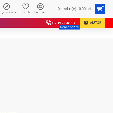
0 produs(e) - 0,00 Lei
registreaza-te
Favorite
Compara
0735214833
AJUTOR
L-V:09:00-17:00