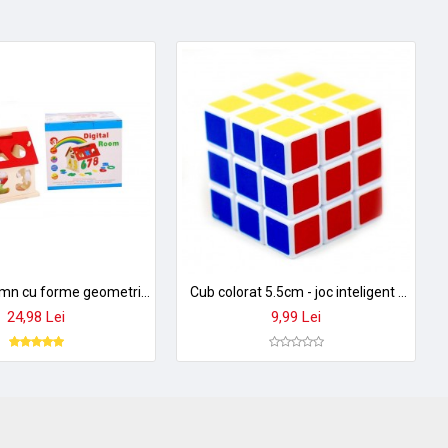
Casa din lemn cu forme geometrice si cifre - Jucarie puzzle educativa pentru copii!
Cub colorat 5.5cm - joc inteligent si creativ
24,98 Lei
9,99 Lei