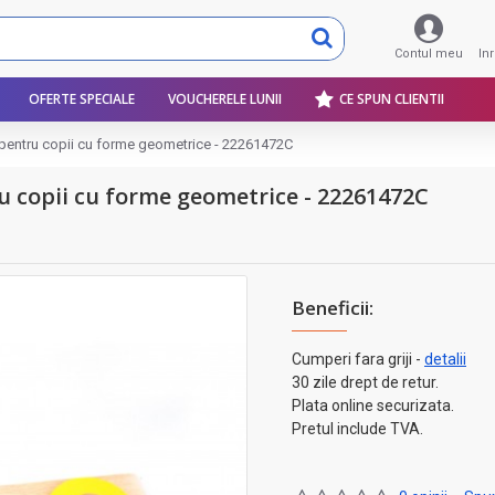
Contul meu
In
OFERTE SPECIALE
VOUCHERELE LUNII
CE SPUN CLIENTII
a pentru copii cu forme geometrice - 22261472C
ru copii cu forme geometrice - 22261472C
Beneficii:
Cumperi fara griji -
detalii
30 zile drept de retur.
Plata online securizata.
Pretul include TVA.