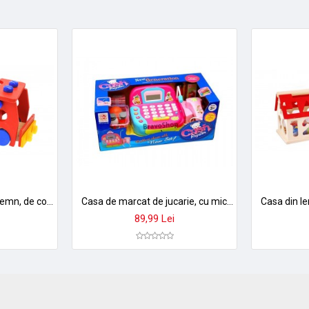
Camion de jucarie din lemn, de construit, cu ciocan, surubelnita si accesorii - 1103074
Casa de marcat de jucarie, cu microfon si multe accesorii interactive
89,99 Lei