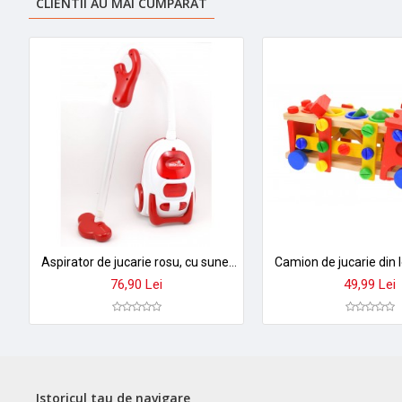
CLIENTII AU MAI CUMPARAT
Aspirator de jucarie rosu, cu sunete si lumini - Little Chef Dream 3213R
76,90 Lei
49,99 Lei
Istoricul tau de navigare