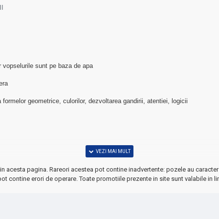
I
r vopselurile sunt pe baza de apa
era
ormelor geometrice, culorilor, dezvoltarea gandirii, atentiei, logicii
in acesta pagina. Rareori acestea pot contine inadvertente: pozele au caracter 
ot contine erori de operare. Toate promotiile prezente in site sunt valabile in li