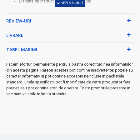
Dispune de instructiuni in limba romana;
Este recomandat copiilor cu varsta mai mare de 5 ani.
Dimensiuni joc: 26 x 12.5 cm.
REVIEW-URI
LIVRARE
TABEL MARIMI
Facem eforturi permanente pentru a pastra corectitudinea informatiilor
din acesta pagina. Rareori acestea pot contine inadvertente: pozele au
caracter informativ si pot contine accesorii neincluse in pachetele
standard, unele specificatii pot fi modificate de catre producator fara
preaviz sau pot contine erori de operare. Toate promotiile prezente in
site sunt valabile in limita stocului.