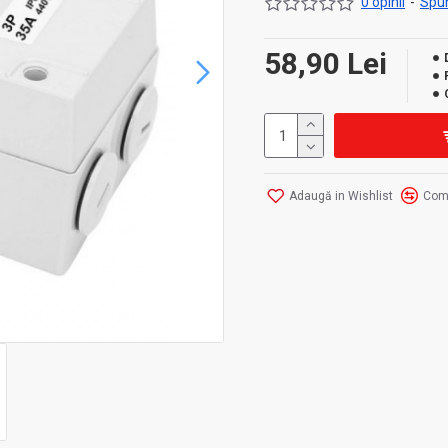
0 opinii
-
Spun
58,90 Lei
Adaugă in Wishlist
Com