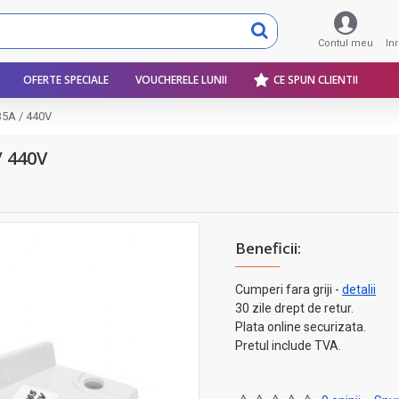
Contul meu
In
OFERTE SPECIALE
VOUCHERELE LUNII
CE SPUN CLIENTII
 35A / 440V
/ 440V
Beneficii:
Cumperi fara griji -
detalii
30 zile drept de retur.
Plata online securizata.
Pretul include TVA.