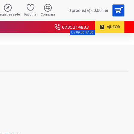
0 produs(e) - 0,00 Lei
registreaza-te
Favorite
Compara
0735214833
AJUTOR
L-V:09:00-17:00