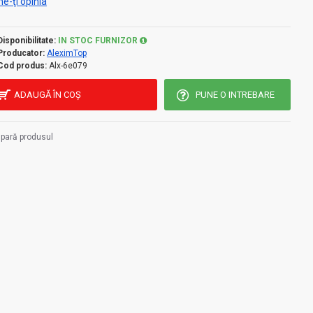
e-ţi opinia
Disponibilitate:
IN STOC FURNIZOR
Producator:
AleximTop
Cod produs:
Alx-6e079
ADAUGĂ ÎN COŞ
PUNE O INTREBARE
pară produsul