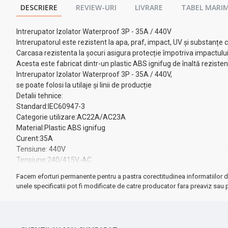
DESCRIERE
REVIEW-URI
LIVRARE
TABEL MARIM
Intrerupator Izolator Waterproof 3P - 35A / 440V
Intrerupatorul este rezistent la apa, praf, impact, UV și substanțe 
Carcasa rezistenta la șocuri asigura protecție împotriva impactului 
Acesta este fabricat dintr-un plastic ABS ignifug de înaltă reziste
Intrerupator Izolator Waterproof 3P - 35A / 440V,
se poate folosi la utilaje și linii de producție
Detalii tehnice:
Standard:IEC60947-3
Categorie utilizare:AC22A/AC23A
Material:Plastic ABS ignifug
Curent:35A
Tensiune: 440V
Tensiune:240/415V-AC
Frecventa:50/60Hz
Facem eforturi permanente pentru a pastra corectitudinea informatiilor d
Număr poli:3
unele specificatii pot fi modificate de catre producator fara preaviz sau p
Dimensiuni:160mm X 78mm X 66mm
Cotinut pachet:
1 x Intrerupator Izolator Waterproof 3P - 35A / 440V