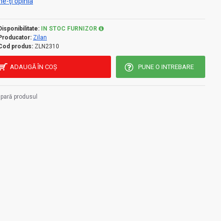
e-ţi opinia
Disponibilitate:
IN STOC FURNIZOR
Producator:
Zilan
Cod produs:
ZLN2310
ADAUGĂ ÎN COŞ
PUNE O INTREBARE
pară produsul