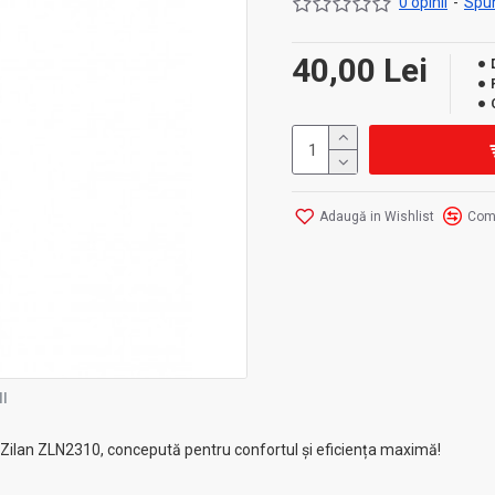
0 opinii
-
Spun
40,00 Lei
Adaugă in Wishlist
Com
I
Zilan ZLN2310, concepută pentru confortul și eficiența maximă!