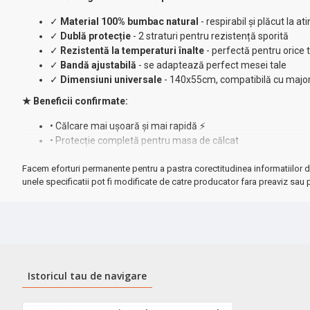
✓
Material 100% bumbac natural
- respirabil și plăcut la at
✓
Dublă protecție
- 2 straturi pentru rezistență sporită
✓
Rezistentă la temperaturi înalte
- perfectă pentru orice t
✓
Bandă ajustabilă
- se adaptează perfect mesei tale
✓
Dimensiuni universale
- 140x55cm, compatibilă cu majo
★ Beneficii confirmate:
• Călcare mai ușoară și mai rapidă ⚡
• Protecție completă pentru masa de călcat
• Material durabil care rezistă la uzură
Facem eforturi permanente pentru a pastra corectitudinea informatiilor d
• Experiență plăcută la fiecare folosire
unele specificatii pot fi modificate de catre producator fara preaviz sau p
Notă:
Modelul/culoarea pot varia față de imaginea afișată - toate va
➤ Investește în confortul tău zilnic
- hainele tale merită cea mai b
Istoricul tau de navigare