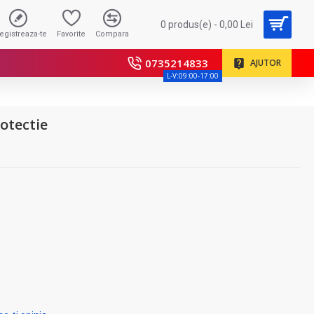
0 produs(e) - 0,00 Lei
registreaza-te
Favorite
Compara
0735214833
AJUTOR
L-V:09:00-17:00
otectie