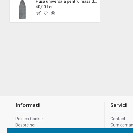
Husa universala pentru masa de calcat zilan zln2310 - 100% bumbac, 140x55cm, dubla protectie
40,00 Lei
Informatii
Servicii
Politica Cookie
Contact
Despre noi
Cum comand
Termeni si conditii
Metode de p