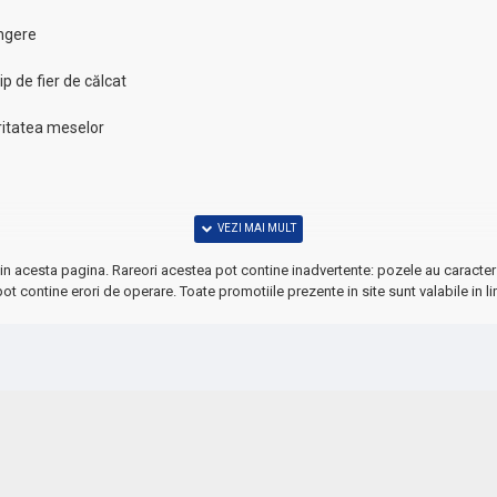
ingere
ip de fier de călcat
ritatea meselor
in acesta pagina. Rareori acestea pot contine inadvertente: pozele au caracter 
ot contine erori de operare. Toate promotiile prezente in site sunt valabile in li
riantele oferă aceeași calitate superioară!
ună îngrijire!