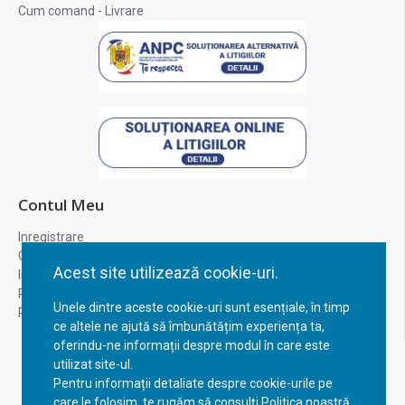
Cum comand - Livrare
Contul Meu
Inregistrare
Contul meu
Acest site utilizează cookie-uri.
Istoric comenzi
Recuperare parola
Unele dintre aceste cookie-uri sunt esențiale, în timp
Returnare produs
ce altele ne ajută să îmbunătățim experiența ta,
oferindu-ne informații despre modul în care este
utilizat site-ul.
Pentru informații detaliate despre cookie-urile pe
care le folosim, te rugăm să consulți Politica noastră