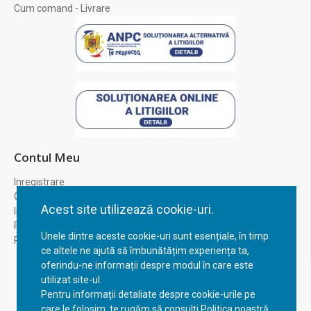
Cum comand - Livrare
Contul Meu
Inregistrare
Contul meu
Acest site utilizează cookie-uri.
Istoric comenzi
Recuperare parola
Unele dintre aceste cookie-uri sunt esențiale, în timp
Returnare produs
ce altele ne ajută să îmbunătățim experiența ta,
oferindu-ne informații despre modul în care este
utilizat site-ul.
Pentru informații detaliate despre cookie-urile pe
care le folosim, te rugăm să consulți Politica noastră