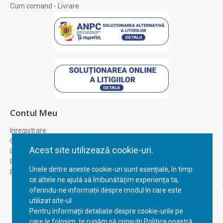
Cum comand - Livrare
Contul Meu
Inregistrare
Contul meu
Acest site utilizează cookie-uri.
Istoric comenzi
Recuperare parola
Unele dintre aceste cookie-uri sunt esențiale, în timp
Returnare produs
ce altele ne ajută să îmbunătățim experiența ta,
oferindu-ne informații despre modul în care este
utilizat site-ul.
Pentru informații detaliate despre cookie-urile pe
care le folosim, te rugăm să consulți Politica noastră