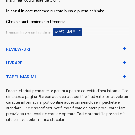
Inaltimea tocului este de 5 cm.
In cazul in care marimea nu este buna o putem schimba;
Ghetele sunt fabricate in Romania;
Produsele vin ambalate in cutie de carton.
REVIEW-URI
LIVRARE
TABEL MARIMI
Facem eforturi permanente pentru a pastra corectitudinea informatiilor
din acesta pagina. Rareori acestea pot contine inadvertente: pozele au
caracter informativ si pot contine accesorii neincluse in pachetele
standard, unele specificatii pot fi modificate de catre producator fara
preaviz sau pot contine erori de operare. Toate promotiile prezente in
site sunt valabile in limita stocului.