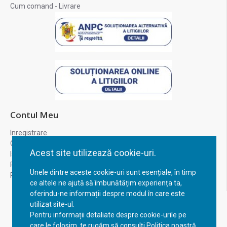
Cum comand - Livrare
Contul Meu
Inregistrare
Contul meu
Acest site utilizează cookie-uri.
Istoric comenzi
Recuperare parola
Unele dintre aceste cookie-uri sunt esențiale, în timp
Returnare produs
ce altele ne ajută să îmbunătățim experiența ta,
oferindu-ne informații despre modul în care este
utilizat site-ul.
Pentru informații detaliate despre cookie-urile pe
care le folosim, te rugăm să consulți Politica noastră