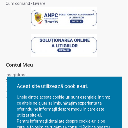
Cum comand - Livrare
Contul Meu
Inregistrare
Contul meu
Acest site utilizează cookie-uri.
Istoric comenzi
Recuperare parola
Unele dintre aceste cookie-uri sunt esențiale, în timp
Returnare produs
ce altele ne ajută să îmbunătățim experiența ta,
oferindu-ne informații despre modul în care este
utilizat site-ul.
Pentru informații detaliate despre cookie-urile pe
care le folosim, te rugăm să consulți Politica noastră