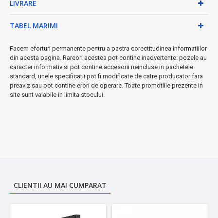
LIVRARE
• Capacitate rezervor apă: 2 litri
• Indicator nivel apă integrat
• Dop de scurgere pentru vidare rapidă
TABEL MARIMI
★ Include în pachet:
coș pentru gheață, culegător gheață și
cablu de alimentare.
Facem eforturi permanente pentru a pastra corectitudinea informatiilor
din acesta pagina. Rareori acestea pot contine inadvertente: pozele au
Perfectă pentru bucătării moderne, baruri, birouri sau
caracter informativ si pot contine accesorii neincluse in pachetele
evenimente.
standard, unele specificatii pot fi modificate de catre producator fara
Investește în confort și răcoare garantată!
preaviz sau pot contine erori de operare. Toate promotiile prezente in
site sunt valabile in limita stocului.
CLIENTII AU MAI CUMPARAT