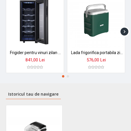
Frigider pentru vinuri zilan zln4682 - 12 sticle, 33 l, iluminare led, control termic 12-18°c
Lada frigorifica portabila zilan zln4759, 33l, racire/incalzire, verde
841,00 Lei
576,00 Lei
Istoricul tau de navigare