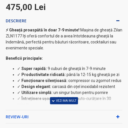
475,00 Lei
DESCRIERE
⚡ Gheață proaspătă în doar 7-9 minute!
Mașina de gheață Zilan
ZLN1177 îți oferă confortul de a avea întotdeauna gheață la
îndemână, perfectă pentru băuturi răcoritoare, cocktailuri sau
evenimente speciale.
Beneficii principale:
✓
Super rapidă:
9 cuburi de gheață în 7-9 minute
✓
Productivitate ridicată:
până la 12-15 kg gheață pe zi
✓
Funcționare silențioasă:
compressor cu zgomot redus
✓
Design elegant:
carcasă din oțel inoxidabil rezistent
✓
Utilizare simplă:
un singur buton pentru pornire
✓
Întreținere ușoară:
funcție de auto-curățare în 30
minute
Specificații tehnice:
REVIEW-URI
• Putere: 95W (220-240V ~ 50-60Hz)