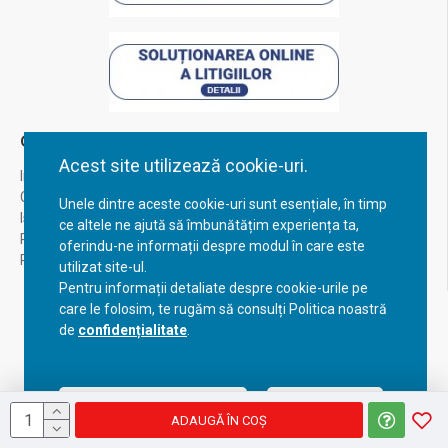
Contul Meu
Acest site utilizează cookie-uri.
Inregistrare
Contul meu
Unele dintre aceste cookie-uri sunt esențiale, în timp
Istoric comenzi
ce altele ne ajută să îmbunătățim experiența ta,
Recuperare parola
oferindu-ne informații despre modul în care este
Returnare produs
utilizat site-ul.
Pentru informații detaliate despre cookie-urile pe
care le folosim, te rugăm să consulți Politica noastră
de
confidențialitate
.
Acceptă setările curente
Configurează
ADAUGĂ ÎN COŞ
Copyright © 2023, BravoShop, toate drepturile rezervate!