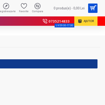
0 produs(e) - 0,00 Lei
registreaza-te
Favorite
Compara
0735214833
AJUTOR
L-V:09:00-17:00