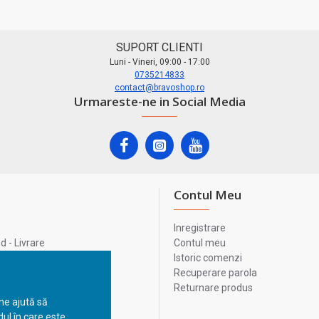
SUPORT CLIENTI
Luni - Vineri, 09:00 - 17:00
0735214833
contact@bravoshop.ro
Urmareste-ne in Social Media
Contul Meu
Inregistrare
 - Livrare
Contul meu
lata
Istoric comenzi
lui
Recuperare parola
Returnare produs
 ne ajută să
ul în care este