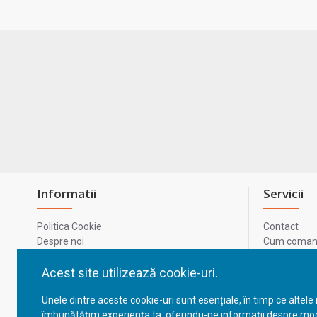
Informatii
Servicii
Politica Cookie
Contact
Despre noi
Cum comand
Termeni si conditii
Metode de p
Confidentialitate
Harta site-u
Acest site utilizează cookie-uri.
Prelucrarea datelor cu caracter personal
ODR
Unele dintre aceste cookie-uri sunt esențiale, în timp ce altele
GDPR - Datele tale
ANPC
îmbunătățim experiența ta, oferindu-ne informații despre mod
ANPC - SAL