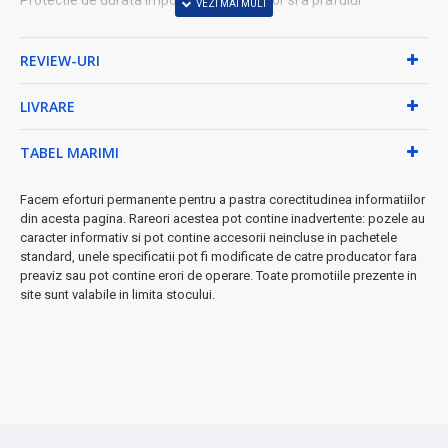
Nu lasa urme reziduale dupa inlaturare
REVIEW-URI
Nu prezinta probleme de compatibilitate cu touchscreenul
LIVRARE
Instructiuni de aplicare:
Daca ecranul este murdar sau prezinta urme de grasime,
TABEL MARIMI
folia nu se va lipi sau se va dezlipi la scurt timp de la
aplicare.
Facem eforturi permanente pentru a pastra corectitudinea informatiilor
Suprafata ecranului trebuie curatata si degresata in
din acesta pagina. Rareori acestea pot contine inadvertente: pozele au
prealabil cu o carpa moale si alcool tehnic.
caracter informativ si pot contine accesorii neincluse in pachetele
Atentie! nu atingeti suprata adeziva a foliei (partea care
standard, unele specificatii pot fi modificate de catre producator fara
se lipeste pe ecran).
preaviz sau pot contine erori de operare. Toate promotiile prezente in
Incepeti aplicarea foliei din partea inferioara a ecranului si
site sunt valabile in limita stocului.
scoateti bulele de aer, in cazul in care acestea apar.
Va multumim!