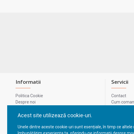
Informatii
Servicii
Politica Cookie
Contact
Despre noi
Cum comand
Termeni si conditii
Metode de p
Confidentialitate
Harta site-u
Acest site utilizează cookie-uri.
Prelucrarea datelor cu caracter personal
ODR
Unele dintre aceste cookie-uri sunt esențiale, în timp ce altele
GDPR - Datele tale
ANPC
îmbunătățim experiența ta, oferindu-ne informații despre mod
ANPC - SAL