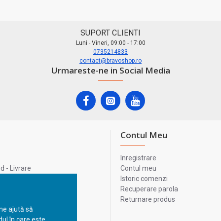
SUPORT CLIENTI
Luni - Vineri, 09:00 - 17:00
0735214833
contact@bravoshop.ro
Urmareste-ne in Social Media
Contul Meu
Inregistrare
 - Livrare
Contul meu
lata
Istoric comenzi
lui
Recuperare parola
Returnare produs
 ne ajută să
ul în care este