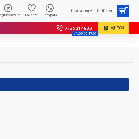
0 produs(e) - 0,00 Lei
registreaza-te
Favorite
Compara
0735214833
AJUTOR
L-V:09:00-17:00