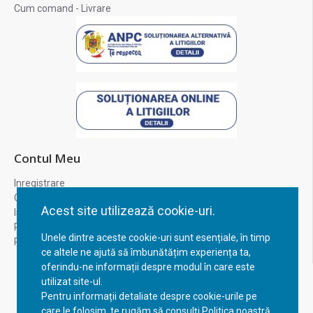
Cum comand - Livrare
Contul Meu
Inregistrare
Contul meu
Acest site utilizează cookie-uri.
Istoric comenzi
Recuperare parola
Unele dintre aceste cookie-uri sunt esențiale, în timp
Returnare produs
ce altele ne ajută să îmbunătățim experiența ta,
oferindu-ne informații despre modul în care este
utilizat site-ul.
Pentru informații detaliate despre cookie-urile pe
care le folosim, te rugăm să consulți Politica noastră