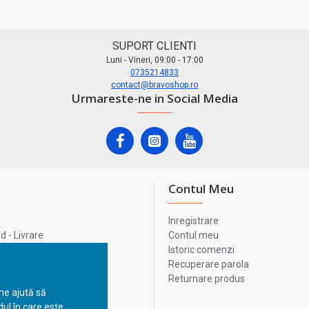
SUPORT CLIENTI
Luni - Vineri, 09:00 - 17:00
0735214833
contact@bravoshop.ro
Urmareste-ne in Social Media
Contul Meu
Inregistrare
 - Livrare
Contul meu
lata
Istoric comenzi
lui
Recuperare parola
Returnare produs
 ne ajută să
ul în care este