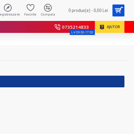
0 produs(e) - 0,00 Lei
registreaza-te
Favorite
Compara
0735214833
AJUTOR
L-V:09:00-17:00