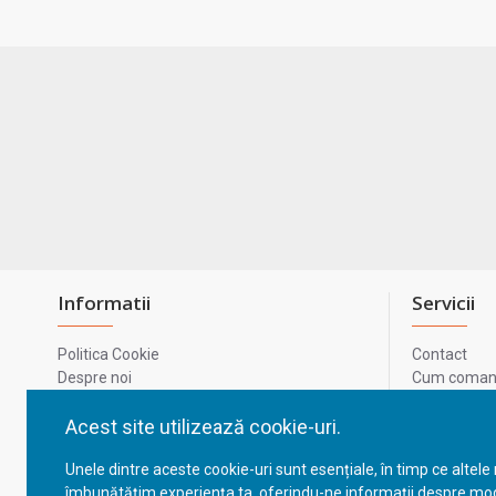
Informatii
Servicii
Politica Cookie
Contact
Despre noi
Cum comand
Termeni si conditii
Metode de p
Confidentialitate
Harta site-u
Acest site utilizează cookie-uri.
Prelucrarea datelor cu caracter personal
ODR
Unele dintre aceste cookie-uri sunt esențiale, în timp ce altele
GDPR - Datele tale
ANPC
îmbunătățim experiența ta, oferindu-ne informații despre mod
ANPC - SAL