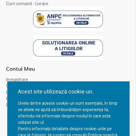
Cum comand - Livrare
Contul Meu
Inregistrare
Contul meu
Acest site utilizează cookie-uri.
Istoric comenzi
Recuperare parola
Unele dintre aceste cookie-uri sunt esențiale, în timp
Returnare produs
ce altele ne ajută să îmbunătățim experiența ta,
oferindu-ne informații despre modul în care este
utilizat site-ul.
Pentru informații detaliate despre cookie-urile pe
care le folosim, te rugăm să consulți Politica noastră