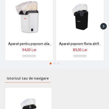
Aparat pentru popcorn zilan zln-8044,alb putere 1200w, sistem cu jet de aer cald,
Aparat popcorn floria zln9045 - fara ulei, 1200w, capacitate 60g, bpa free, negru
94,00 Lei
83,00 Lei
Istoricul tau de navigare