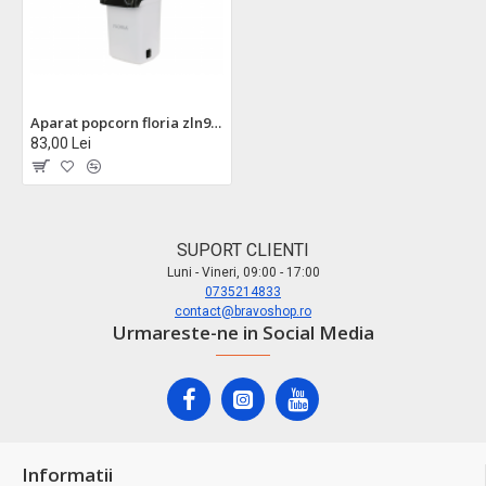
Aparat popcorn floria zln9044 - fara ulei, 1200w, capacitate 60g, bpa free, alb
83,00 Lei
SUPORT CLIENTI
Luni - Vineri, 09:00 - 17:00
0735214833
contact@bravoshop.ro
Urmareste-ne in Social Media
Informatii