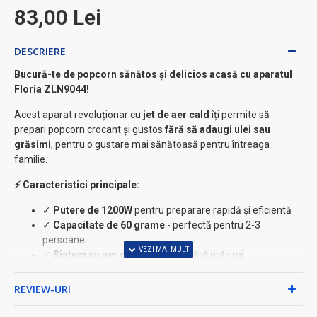
83,00 Lei
DESCRIERE
Bucură-te de popcorn sănătos și delicios acasă cu aparatul
Floria ZLN9044!
Acest aparat revoluționar cu
jet de aer cald
îți permite să
prepari popcorn crocant și gustos
fără să adaugi ulei sau
grăsimi
, pentru o gustare mai sănătoasă pentru întreaga
familie.
⚡ Caracteristici principale:
✓
Putere de 1200W
pentru preparare rapidă și eficientă
✓
Capacitate de 60 grame
- perfectă pentru 2-3
persoane
✓
Sistem cu aer cald
- fără ulei, fără grăsimi
✓
Material BPA FREE
- sigur pentru sănătatea ta
✓
Design elegant alb
- se potrivește în orice bucătărie
REVIEW-URI
✓
Panou de comandă mecanic
- simplu și intuitiv