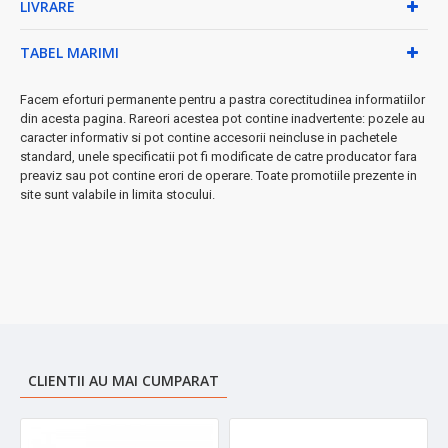
LIVRARE
★ De ce să alegi aparatul Floria ZLN9044?
• Popcorn gata în doar câteva minute
TABEL MARIMI
• Funcționare silențioasă și sigură
• Curățare ușoară după utilizare
Facem eforturi permanente pentru a pastra corectitudinea informatiilor
• Ideal pentru seri de film, petreceri sau gustări zilnice
din acesta pagina. Rareori acestea pot contine inadvertente: pozele au
• Consum energetic optimizat
caracter informativ si pot contine accesorii neincluse in pachetele
➤
standard, unele specificatii pot fi modificate de catre producator fara
Perfect pentru:
familii, serile de film, petreceri acasă, gustări
preaviz sau pot contine erori de operare. Toate promotiile prezente in
sănătoase pentru copii
site sunt valabile in limita stocului.
Transformă orice seară obișnuită într-o experiență cinematică
autentică!
CLIENTII AU MAI CUMPARAT