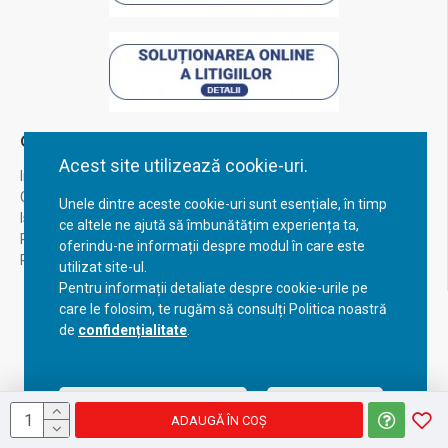
Contul Meu
Acest site utilizează cookie-uri.
Inregistrare
Contul meu
Unele dintre aceste cookie-uri sunt esențiale, în timp
Istoric comenzi
ce altele ne ajută să îmbunătățim experiența ta,
Recuperare parola
oferindu-ne informații despre modul în care este
Returnare produs
utilizat site-ul.
Pentru informații detaliate despre cookie-urile pe
care le folosim, te rugăm să consulți Politica noastră
de
confidențialitate
.
Acceptă setările curente
Configurează
ADAUGĂ ÎN COŞ
Copyright © 2023, BravoShop, toate drepturile rezervate!