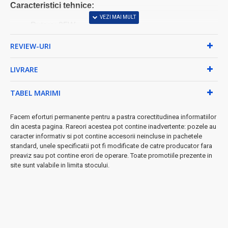
Caracteristici tehnice:
Putere: 25W
Alimentare electrica: DC6-24v
REVIEW-URI
Timp de inregistrare: 150 secunde
Gama de voce: >500m
LIVRARE
Distorsiune: 5% max.
Interval de frecventa: 100HZ-10KHZ
TABEL MARIMI
Reproducere: redare mp3 din inregistrare: memorie
interna sau usb.
Facem eforturi permanente pentru a pastra corectitudinea informatiilor
din acesta pagina. Rareori acestea pot contine inadvertente: pozele au
Dimensiunea megafonului: 135 mm (diametru), 150
caracter informativ si pot contine accesorii neincluse in pachetele
mm (lungime)
standard, unele specificatii pot fi modificate de catre producator fara
Dimensiunea standului: 67 x 57 mm
preaviz sau pot contine erori de operare. Toate promotiile prezente in
Lungimea cablului de alimentare: 180 cm
site sunt valabile in limita stocului.
Greutate: 335 grame