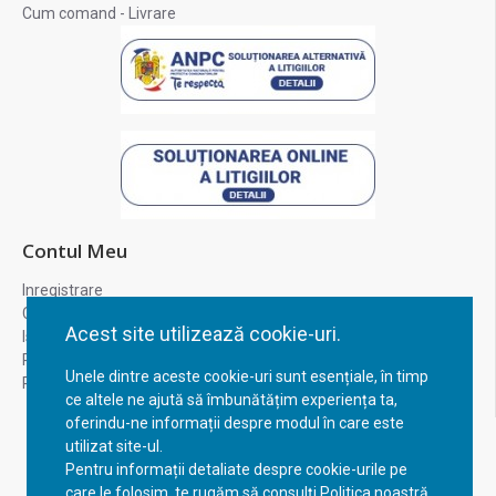
Cum comand - Livrare
Contul Meu
Inregistrare
Contul meu
Acest site utilizează cookie-uri.
Istoric comenzi
Recuperare parola
Unele dintre aceste cookie-uri sunt esențiale, în timp
Returnare produs
ce altele ne ajută să îmbunătățim experiența ta,
oferindu-ne informații despre modul în care este
utilizat site-ul.
Pentru informații detaliate despre cookie-urile pe
care le folosim, te rugăm să consulți Politica noastră