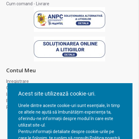
Cum comand - Livrare
Contul Meu
Inregistrare
Contul meu
Acest site utilizează cookie-uri.
Istoric comenzi
Recuperare parola
Unele dintre aceste cookie-uri sunt esențiale, în timp
Returnare produs
ce altele ne ajută să îmbunătățim experiența ta,
oferindu-ne informații despre modul în care este
utilizat site-ul.
Pentru informații detaliate despre cookie-urile pe
care le folosim, te rugăm să consulți Politica noastră