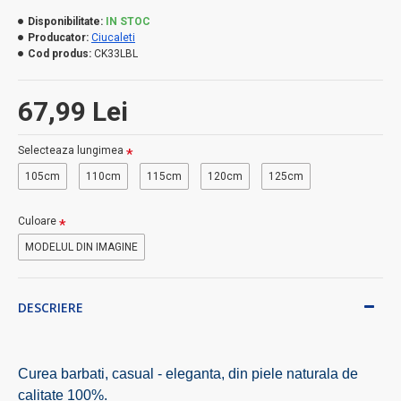
Disponibilitate:
IN STOC
Producator:
Ciucaleti
Cod produs:
CK33LBL
67,99 Lei
Selecteaza lungimea
105cm
110cm
115cm
120cm
125cm
Culoare
MODELUL DIN IMAGINE
DESCRIERE
Curea barbati, casual - eleganta, din piele naturala de
calitate 100%.