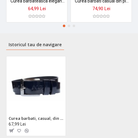
Curea barbateasca eleganta din piele naturala - Negru CCN350 (latime 3,5 cm)
Curea barbati casual din piele naturala - DR1-400NKR
64,99 Lei
74,90 Lei
Istoricul tau de navigare
Curea barbati, casual, din piele naturala, Bleumarin LAC, 4.5cm - CK33LBL
67,99 Lei