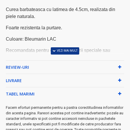
Curea barbateasca cu latimea de 4.5cm, realizata din
piele naturala.
Foarte rezistenta la purtare.
Culoare: Bleumarin LAC
Recomandata pentru costum si ocazii speciale sau
pentru tinutele casual.
REVIEW-URI
Ciucaleti Shoes Romania
LIVRARE
TABEL MARIMI
Facem eforturi permanente pentru a pastra corectitudinea informatiilor
din acesta pagina. Rareori acestea pot contine inadvertente: pozele au
caracter informativ si pot contine accesorii neincluse in pachetele
standard, unele specificatii pot fi modificate de catre producator fara
preaviz sau pot contine erori de operare. Toate promotiile prezente in