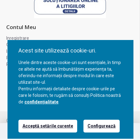
Contul Meu
Inregistrare
Contul meu
Acest site utilizează cookie-uri.
Istoric comenzi
Recuperare parola
Unele dintre aceste cookie-uri sunt esențiale, în timp
Returnare produs
ce altele ne ajută să îmbunătățim experiența ta,
oferindu-ne informații despre modul în care este
utilizat site-ul.
Pentru informații detaliate despre cookie-urile pe
care le folosim, te rugăm să consulți Politica noastră
de
confidențialitate
.
FILTREAZA PRODUSELE
Copyright © 2023, BravoShop, toate drepturile rezervate!
Acceptă setările curente
Configurează
Email
L-V:09:00-17:00