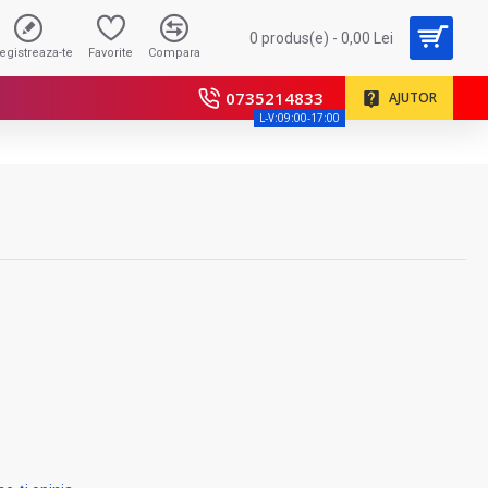
0 produs(e) - 0,00 Lei
registreaza-te
Favorite
Compara
0735214833
AJUTOR
L-V:09:00-17:00