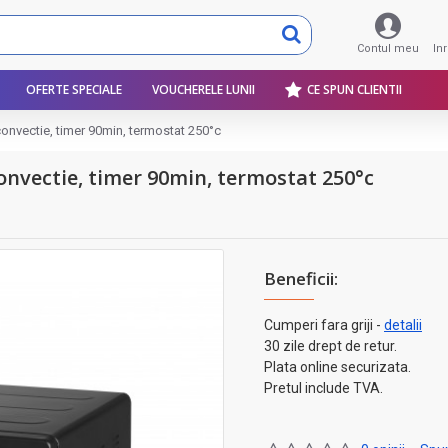
Contul meu
In
OFERTE SPECIALE
VOUCHERELE LUNII
CE SPUN CLIENTII
 convectie, timer 90min, termostat 250°c
 convectie, timer 90min, termostat 250°c
Beneficii:
Cumperi fara griji -
detalii
30 zile drept de retur.
Plata online securizata.
Pretul include TVA.