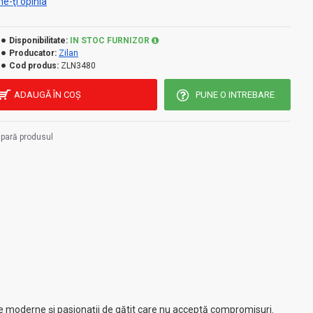
e-ţi opinia
Disponibilitate:
IN STOC FURNIZOR
Producator:
Zilan
Cod produs:
ZLN3480
ADAUGĂ ÎN COŞ
PUNE O INTREBARE
pară produsul
le moderne și pasionații de gătit care nu acceptă compromisuri.