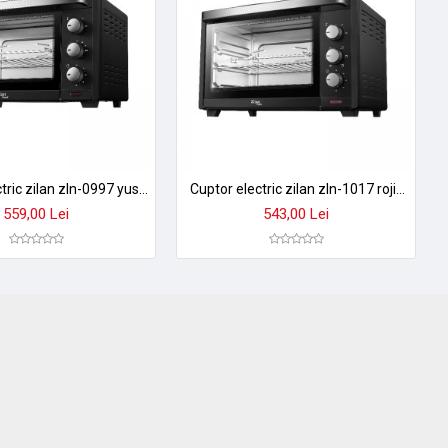
Cuptor electric zilan zln-0997 yusuf - 1600w, 28l, temperatura reglabila 100-230°c, timer 60 min, functie ventilatie
Cuptor electric zilan zln-1017 rojin - 35l, 1600w, convectie, retete pre-programate, negru
559,00 Lei
543,00 Lei