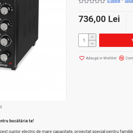
0 opinii
-
Spun
736,00 Lei
Adaugă in Wishlist
Com
I
tru bucătăria ta!
est cuptor electric de mare capacitate, proiectat special pentru familii