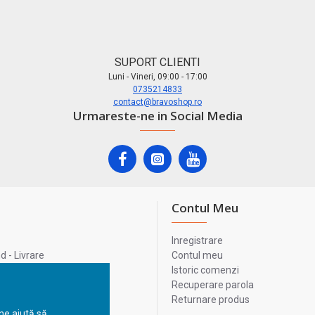
SUPORT CLIENTI
Luni - Vineri, 09:00 - 17:00
0735214833
contact@bravoshop.ro
Urmareste-ne in Social Media
Contul Meu
Inregistrare
 - Livrare
Contul meu
lata
Istoric comenzi
lui
Recuperare parola
Returnare produs
 ne ajută să