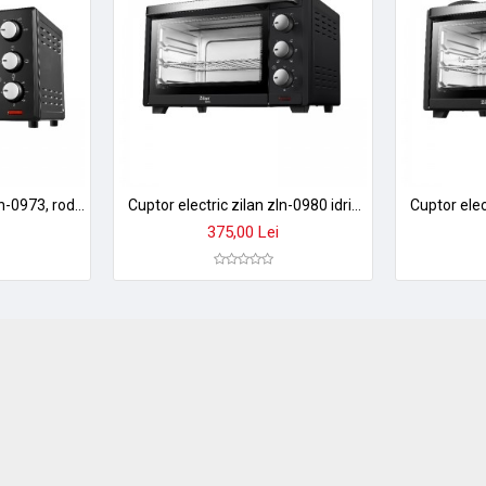
te, legume la cuptor și multe altele!
Cuptor electric zilan zln-0973, rodin, 1200w, 15l, control temperatura 100-230°c, timer 60 min, negru
Cuptor electric zilan zln-0980 idris - 19l, 1380w, temperatura reglabila 100-230°c, timer 60min
375,00 Lei