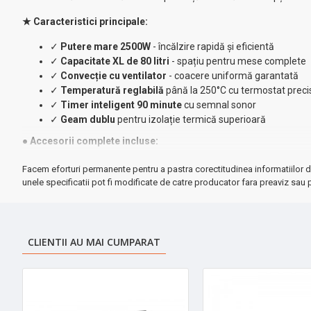
★ Caracteristici principale:
✓
Putere mare 2500W
- încălzire rapidă și eficientă
✓
Capacitate XL de 80 litri
- spațiu pentru mese complete
✓
Convecție cu ventilator
- coacere uniformă garantată
✓
Temperatură reglabilă
până la 250°C cu termostat preci
✓
Timer inteligent 90 minute
cu semnal sonor
✓
Geam dublu
pentru izolație termică superioară
● Accesorii complete incluse:
• Grătar metalic Cr-Ni rezistent
Facem eforturi permanente pentru a pastra corectitudinea informatiilor d
• Tavă pătrată profesională (49.5 x 35 x 5 cm)
unele specificatii pot fi modificate de catre producator fara preaviz sau p
• Tavă rotundă versatilă (44 cm, înălțime 5 cm)
Dimensiuni optimizate:
Exterior: 63,5 x 55 x 39,5 cm | Interior: 50 x 44 x 32 cm
CLIENTII AU MAI CUMPARAT
◆ De ce Zilan ZLN3480?
→ Design elegant și durabil cu mâner inox
→ Ideal pentru familii numeroase sau petreceri
→ Funcționare sigură și intuitivă