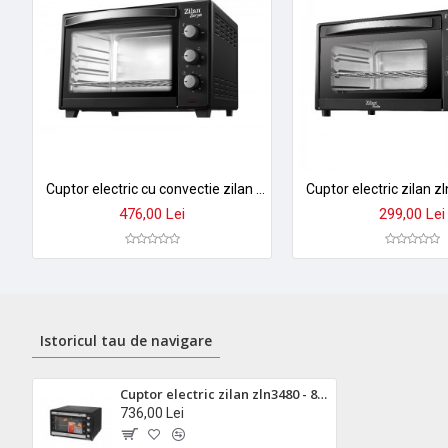
→ Eficiență energetică optimizată
✓ Perfect pentru:
fripturi suculente, pizza crocantă, prăjituri aera
Cuptor electric cu convectie zilan zln-3727, 45l, 2000w, termostat 230°c
476,00 Lei
299,00 Lei
Istoricul tau de navigare
Cuptor electric zilan zln3480 - 80l, 2500w, convectie, timer 90min, termostat 250°c
736,00 Lei