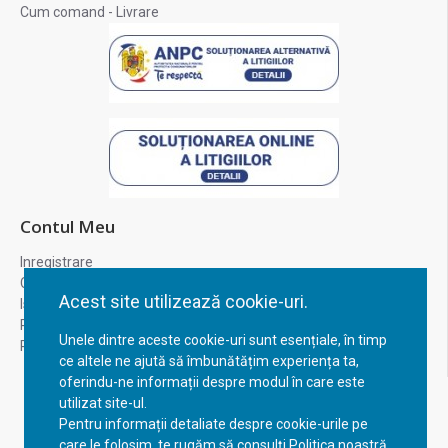
Cum comand - Livrare
Contul Meu
Inregistrare
Contul meu
Acest site utilizează cookie-uri.
Istoric comenzi
Recuperare parola
Unele dintre aceste cookie-uri sunt esențiale, în timp
Returnare produs
ce altele ne ajută să îmbunătățim experiența ta,
oferindu-ne informații despre modul în care este
utilizat site-ul.
Pentru informații detaliate despre cookie-urile pe
care le folosim, te rugăm să consulți Politica noastră