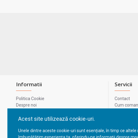
Informatii
Servicii
Politica Cookie
Contact
Despre noi
Cum comand
Termeni si conditii
Metode de p
Confidentialitate
Harta site-u
Acest site utilizează cookie-uri.
Prelucrarea datelor cu caracter personal
ODR
Unele dintre aceste cookie-uri sunt esențiale, în timp ce altele
GDPR - Datele tale
ANPC
îmbunătățim experiența ta, oferindu-ne informații despre mod
ANPC - SAL