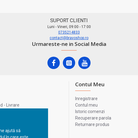
SUPORT CLIENTI
Luni - Vineri, 09:00 - 17:00
0735214833
contact@bravoshop.ro
Urmareste-ne in Social Media
Contul Meu
Inregistrare
 - Livrare
Contul meu
lata
Istoric comenzi
lui
Recuperare parola
Returnare produs
 ne ajută să
ul în care este