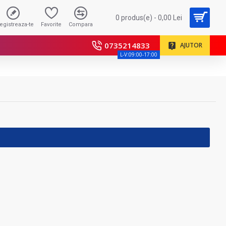
0 produs(e) - 0,00 Lei
registreaza-te
Favorite
Compara
0735214833
AJUTOR
L-V:09:00-17:00