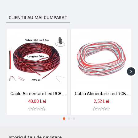
Brand: DALBI
Tip produs: Conector pentru îmbinare fire
Tip conectare: Wire to Wire
CLIENTII AU MAI CUMPARAT
Număr pini: 5
Compatibilitate conductor: 20-22AWG
Număr fire: 5 intrări / 5 ieșiri
Metodă de fixare: Sertizare prin presare
Dimensiuni conector: 14 × 10 × 5,2 mm
Material carcasă: Policarbonat
Material contacte: Cupru placat
Culoare: Transparent
Conținut pachet: Set 10 conectori
Cablu Alimentare Led RGB 2 Fire, 50m/Rola
Cablu Alimentare Led RGB 3 Fire, 50m/Rola
40,00 Lei
2,52 Lei
Istoricul tau de navigare