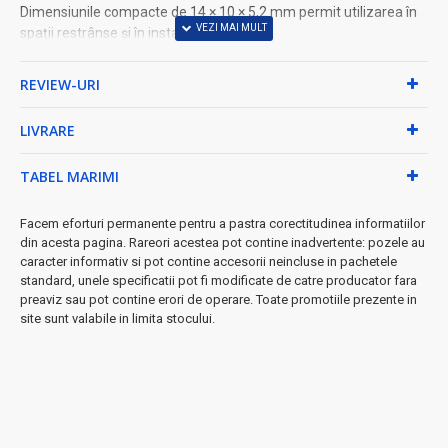
Dimensiunile compacte de 14 × 10 × 5,2 mm permit utilizarea în
spații restrânse și în instalații compacte.
Ideal pentru îmbinarea cablurilor, reparații electrice, instalații LED,
sisteme de automatizare, cablaje electronice și aplicații
REVIEW-URI
profesionale.
Reduce timpul de instalare și oferă o conexiune sigură și
LIVRARE
durabilă.
Fiecare set conține 10 conectori, reprezentând o soluție practică
TABEL MARIMI
pentru montaj și întreținere.
Produs DALBI®, importat direct de ALEXIM TOP.
Facem eforturi permanente pentru a pastra corectitudinea informatiilor
UTILIZARE
din acesta pagina. Rareori acestea pot contine inadvertente: pozele au
caracter informativ si pot contine accesorii neincluse in pachetele
Îmbinarea firelor electrice
standard, unele specificatii pot fi modificate de catre producator fara
Conectare Wire to Wire
preaviz sau pot contine erori de operare. Toate promotiile prezente in
Instalații LED
site sunt valabile in limita stocului.
Reparații și prelungiri cabluri
Automatizări și echipamente electrice
Aplicații rezidențiale și comerciale
DETALII TEHNICE
Model: YH22-5P