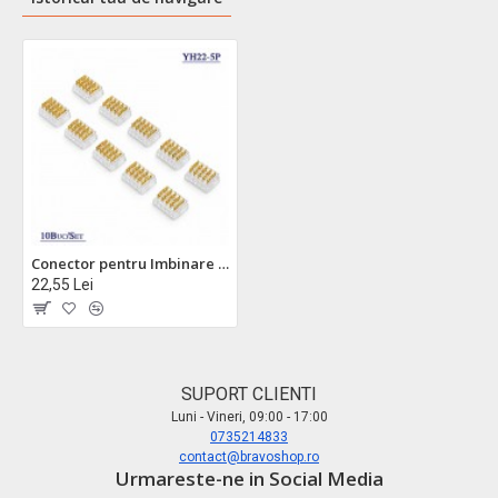
Conector pentru Imbinare Fire 20-22AWG 5 Pini Wire to Wire Set 10 Buc DALBI YH22-5P
22,55 Lei
SUPORT CLIENTI
Luni - Vineri, 09:00 - 17:00
0735214833
contact@bravoshop.ro
Urmareste-ne in Social Media