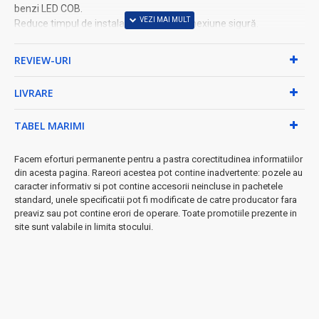
benzi LED COB.
Reduce timpul de instalare și oferă o conexiune sigură.
Produs DALBI®, importat direct de ALEXIM TOP.
REVIEW-URI
UTILIZARE
Îmbinare bandă LED COB 8mm
LIVRARE
Conectare bandă LED COB 3 pini
Prelungire benzi LED COB
TABEL MARIMI
Reparare benzi LED COB
Instalații de iluminat LED
Montaj fără lipire
Facem eforturi permanente pentru a pastra corectitudinea informatiilor
din acesta pagina. Rareori acestea pot contine inadvertente: pozele au
caracter informativ si pot contine accesorii neincluse in pachetele
DETALII TEHNICE
standard, unele specificatii pot fi modificate de catre producator fara
Model: YOB3P-8
preaviz sau pot contine erori de operare. Toate promotiile prezente in
Brand: DALBI
site sunt valabile in limita stocului.
Tip produs: Conector Strip to Strip
Compatibilitate: Bandă LED COB
Număr pini: 3
Lățime bandă compatibilă: 8mm
Tip conectare: Bandă la bandă (Strip to Strip)
Montaj: Fără lipire