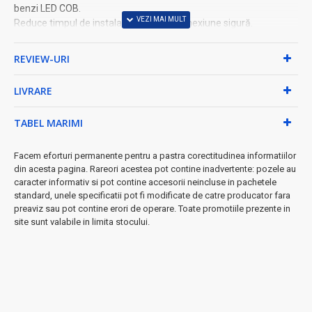
benzi LED COB.
Reduce timpul de instalare și oferă o conexiune sigură.
Produs DALBI®, importat direct de ALEXIM TOP.
REVIEW-URI
UTILIZARE
Îmbinare bandă LED COB 10mm
LIVRARE
Conectare bandă LED COB 3 pini
Prelungire benzi LED COB
TABEL MARIMI
Reparare benzi LED COB
Instalații de iluminat LED
Montaj fără lipire
Facem eforturi permanente pentru a pastra corectitudinea informatiilor
din acesta pagina. Rareori acestea pot contine inadvertente: pozele au
caracter informativ si pot contine accesorii neincluse in pachetele
DETALII TEHNICE
standard, unele specificatii pot fi modificate de catre producator fara
Model: YOB3P-10
preaviz sau pot contine erori de operare. Toate promotiile prezente in
Brand: DALBI
site sunt valabile in limita stocului.
Tip produs: Conector Strip to Strip
Compatibilitate: Bandă LED COB
Număr pini: 3
Lățime bandă compatibilă: 10mm
Tip conectare: Bandă la bandă (Strip to Strip)
Montaj: Fără lipire