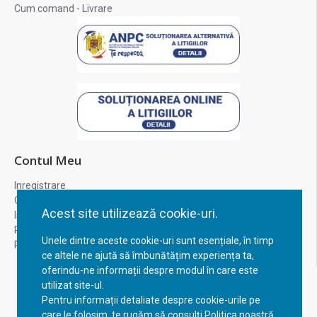
Cum comand - Livrare
Contul Meu
Inregistrare
Contul meu
Acest site utilizează cookie-uri.
Istoric comenzi
Recuperare parola
Unele dintre aceste cookie-uri sunt esențiale, în timp
Returnare produs
ce altele ne ajută să îmbunătățim experiența ta,
oferindu-ne informații despre modul în care este
utilizat site-ul.
Pentru informații detaliate despre cookie-urile pe
care le folosim, te rugăm să consulți Politica noastră