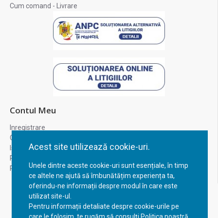
Cum comand - Livrare
Contul Meu
Inregistrare
Contul meu
Acest site utilizează cookie-uri.
Istoric comenzi
Recuperare parola
Unele dintre aceste cookie-uri sunt esențiale, în timp
Returnare produs
ce altele ne ajută să îmbunătățim experiența ta,
oferindu-ne informații despre modul în care este
utilizat site-ul.
Pentru informații detaliate despre cookie-urile pe
care le folosim, te rugăm să consulți Politica noastră