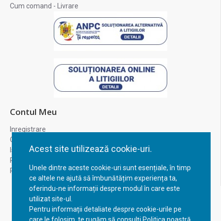
Cum comand - Livrare
Contul Meu
Inregistrare
Contul meu
Acest site utilizează cookie-uri.
Istoric comenzi
Recuperare parola
Unele dintre aceste cookie-uri sunt esențiale, în timp
Returnare produs
ce altele ne ajută să îmbunătățim experiența ta,
oferindu-ne informații despre modul în care este
utilizat site-ul.
Pentru informații detaliate despre cookie-urile pe
care le folosim, te rugăm să consulți Politica noastră