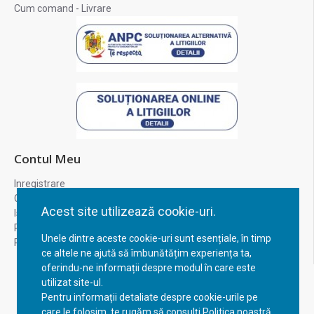
Cum comand - Livrare
Contul Meu
Inregistrare
Contul meu
Acest site utilizează cookie-uri.
Istoric comenzi
Recuperare parola
Unele dintre aceste cookie-uri sunt esențiale, în timp
Returnare produs
ce altele ne ajută să îmbunătățim experiența ta,
oferindu-ne informații despre modul în care este
utilizat site-ul.
Pentru informații detaliate despre cookie-urile pe
care le folosim, te rugăm să consulți Politica noastră