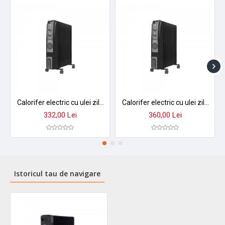
Calorifer electric cu ulei zilan zln1956, 2500w, 9 elementi, termostat reglabil, negru - incalzire eficienta pana la 30m²
Calorifer electric cu ulei zilan zln1963 2500w - 11 elementi, termostat reglabil, incalzire rapida 35m²
332,00 Lei
360,00 Lei
Istoricul tau de navigare