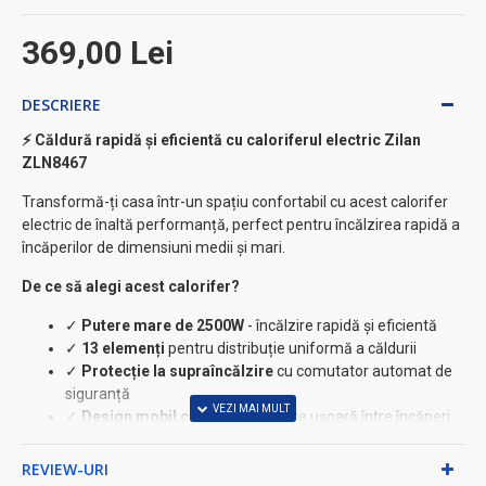
369,00 Lei
DESCRIERE
⚡ Căldură rapidă și eficientă cu caloriferul electric Zilan
ZLN8467
Transformă-ți casa într-un spațiu confortabil cu acest calorifer
electric de înaltă performanță, perfect pentru încălzirea rapidă a
încăperilor de dimensiuni medii și mari.
De ce să alegi acest calorifer?
✓
Putere mare de 2500W
- încălzire rapidă și eficientă
✓
13 elemenți
pentru distribuție uniformă a căldurii
✓
Protecție la supraîncălzire
cu comutator automat de
siguranță
✓
Design mobil cu roți
- deplasare ușoară între încăperi
✓
Indicator luminos
pentru monitorizare vizuală
REVIEW-URI
Specificații tehnice: