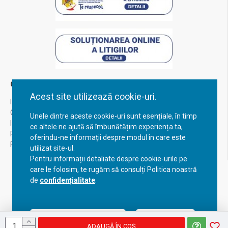
Contul Meu
Acest site utilizează cookie-uri.
Inregistrare
Contul meu
Unele dintre aceste cookie-uri sunt esențiale, în timp
Istoric comenzi
ce altele ne ajută să îmbunătățim experiența ta,
Recuperare parola
oferindu-ne informații despre modul în care este
Returnare produs
utilizat site-ul.
Pentru informații detaliate despre cookie-urile pe
care le folosim, te rugăm să consulți Politica noastră
de
confidențialitate
.
Acceptă setările curente
Configurează
ADAUGĂ ÎN COŞ