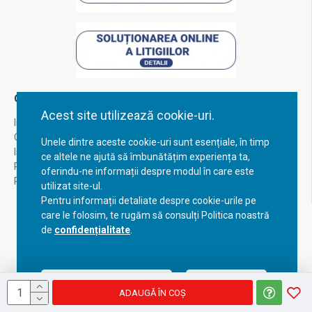
Contul Meu
Acest site utilizează cookie-uri.
Inregistrare
Contul meu
Unele dintre aceste cookie-uri sunt esențiale, în timp
Istoric comenzi
ce altele ne ajută să îmbunătățim experiența ta,
Recuperare parola
oferindu-ne informații despre modul în care este
Returnare produs
utilizat site-ul.
Pentru informații detaliate despre cookie-urile pe
care le folosim, te rugăm să consulți Politica noastră
de
confidențialitate
.
Acceptă setările curente
Configurează
ADAUGĂ ÎN COŞ
Copyright © 2023, BravoShop, toate drepturile rezervate!