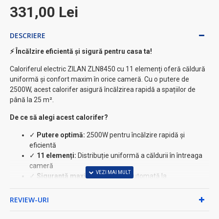
331,00 Lei
DESCRIERE
⚡ Încălzire eficientă și sigură pentru casa ta!
Caloriferul electric ZILAN ZLN8450 cu 11 elemenți oferă căldură
uniformă și confort maxim în orice cameră. Cu o putere de
2500W, acest calorifer asigură încălzirea rapidă a spațiilor de
până la 25 m².
De ce să alegi acest calorifer?
✓
Putere optimă:
2500W pentru încălzire rapidă și
eficientă
✓
11 elemenți:
Distribuție uniformă a căldurii în întreaga
cameră
✓
Siguranță maximă:
Protecție automată la
supraîncălzire și cădere
✓
Mobilitate ușoară:
Echipat cu roți pentru deplasare
REVIEW-URI
facilă
✓
Design elegant:
Finisaj negru modern care se