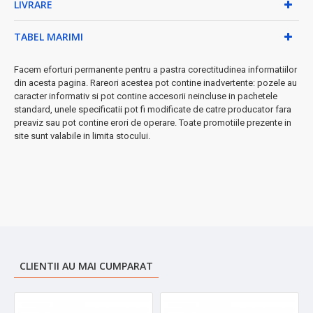
LIVRARE
potrivește oricărui decor
Caracteristici tehnice:
TABEL MARIMI
• Putere: 2500W
Facem eforturi permanente pentru a pastra corectitudinea informatiilor
• Numărul de elemenți: 11
din acesta pagina. Rareori acestea pot contine inadvertente: pozele au
• Dimensiuni: 58x49x12.5 cm
caracter informativ si pot contine accesorii neincluse in pachetele
• Indicator luminos de funcționare
standard, unele specificatii pot fi modificate de catre producator fara
• Comutator de siguranță
preaviz sau pot contine erori de operare. Toate promotiile prezente in
• Culoare: Negru
site sunt valabile in limita stocului.
★ Siguranța ta este prioritatea noastră
- echipat cu sistem de
protecție la supraîncălzire și siguranță automată la cădere
pentru utilizare fără griji.
➤ Ideal pentru locuințe, birouri, garaj sau orice spațiu care
necesită încălzire suplimentară în sezonul rece.
CLIENTII AU MAI CUMPARAT