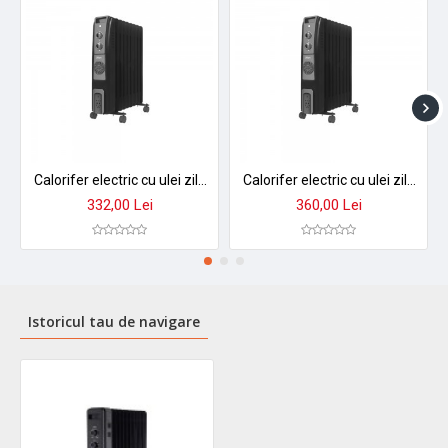
Calorifer electric cu ulei zilan zln1956, 2500w, 9 elementi, termostat reglabil, negru - incalzire eficienta pana la 30m²
Calorifer electric cu ulei zilan zln1963 2500w - 11 elementi, termostat reglabil, incalzire rapida 35m²
332,00 Lei
360,00 Lei
Istoricul tau de navigare