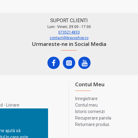
SUPORT CLIENTI
Luni - Vineri, 09:00 - 17:00
0735214833
contact@bravoshop.ro
Urmareste-ne in Social Media
Contul Meu
Inregistrare
 - Livrare
Contul meu
lata
Istoric comenzi
lui
Recuperare parola
Returnare produs
 ne ajută să
ul în care este