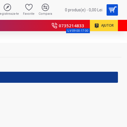
0 produs(e) - 0,00 Lei
registreaza-te
Favorite
Compara
0735214833
AJUTOR
L-V:09:00-17:00