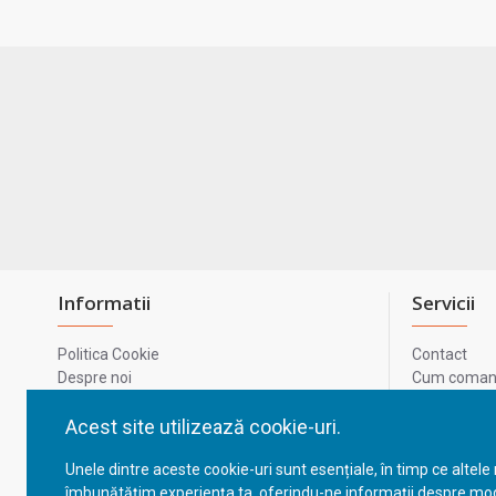
Informatii
Servicii
Politica Cookie
Contact
Despre noi
Cum comand
Termeni si conditii
Metode de p
Confidentialitate
Harta site-u
Acest site utilizează cookie-uri.
Prelucrarea datelor cu caracter personal
ODR
Unele dintre aceste cookie-uri sunt esențiale, în timp ce altele
GDPR - Datele tale
ANPC
îmbunătățim experiența ta, oferindu-ne informații despre mod
ANPC - SAL