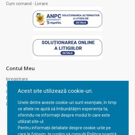
Cum comand - Livrare
Contul Meu
Inregistrare
Contul meu
Acest site utilizează cookie-uri.
Istoric comenzi
Recuperare parola
Unele dintre aceste cookie-uri sunt esențiale, în timp
Returnare produs
ce altele ne ajută să îmbunătățim experiența ta,
oferindu-ne informații despre modul în care este
utilizat site-ul.
Pentru informații detaliate despre cookie-urile pe
care le folosim, te rugăm să consulți Politica noastră