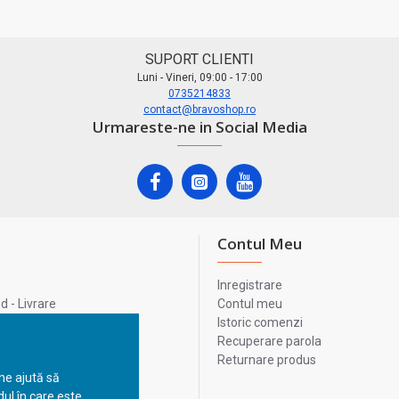
SUPORT CLIENTI
Luni - Vineri, 09:00 - 17:00
0735214833
contact@bravoshop.ro
Urmareste-ne in Social Media
Contul Meu
Inregistrare
 - Livrare
Contul meu
lata
Istoric comenzi
lui
Recuperare parola
Returnare produs
 ne ajută să
ul în care este