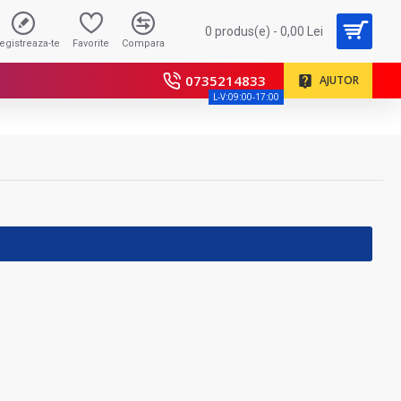
0 produs(e) - 0,00 Lei
registreaza-te
Favorite
Compara
0735214833
AJUTOR
L-V:09:00-17:00