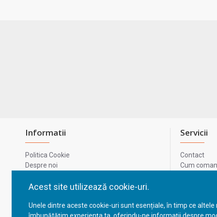
Informatii
Servicii
Politica Cookie
Contact
Despre noi
Cum comand
Termeni si conditii
Metode de p
Confidentialitate
Harta site-u
Acest site utilizează cookie-uri.
Prelucrarea datelor cu caracter personal
ODR
Unele dintre aceste cookie-uri sunt esențiale, în timp ce altele
GDPR - Datele tale
ANPC
îmbunătățim experiența ta, oferindu-ne informații despre mod
ANPC - SAL